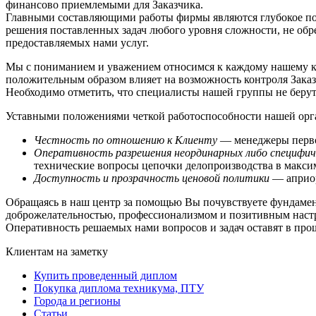
финансово приемлемыми для Заказчика.
Главными составляющими работы фирмы являются глубокое пон
решения поставленных задач любого уровня сложности, не обр
предоставляемых нами услуг.
Мы с пониманием и уважением относимся к каждому нашему кл
положительным образом влияет на возможность контроля Заказ
Необходимо отметить, что специалисты нашей группы не берут
Уставными положениями четкой работоспособности нашей орг
Честность по отношению к Клиенту
— менеджеры первог
Оперативность разрешения неординарных либо специфич
технические вопросы цепочки делопроизводства в макси
Доступность и прозрачность ценовой политики
— априо
Обращаясь в наш центр за помощью Вы почувствуете фундаме
доброжелательностью, профессионализмом и позитивным настр
Оперативность решаемых нами вопросов и задач оставят в пр
Клиентам на заметку
Купить проведенный диплом
Покупка диплома техникума, ПТУ
Города и регионы
Статьи