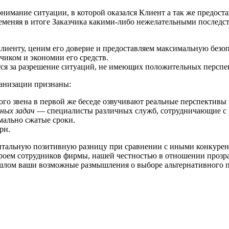
имание ситуации, в которой оказался Клиент а так же предост
еменяя в итоге Заказчика какими-либо нежелательными последс
иенту, ценим его доверие и предоставляем максимальную безоп
чиком и экономии его средств.
ся за разрешение ситуаций, не имеющих положительных перспек
анизации признаны:
о звена в первой же беседе озвучивают реальные перспективы 
ных задач
— специалисты различных служб, сотрудничающие с н
мально сжатые сроки.
ри.
нтальную позитивную разницу при сравнении с иными конкурен
оем сотрудников фирмы, нашей честностью в отношении прозра
ошлом ваши возможные размышления о выборе альтернативного 