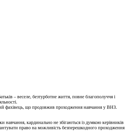
батьків – веселе, безтурботне життя, повне благополуччя і
яльності.
ений фахівець, що продовжив проходження навчання у ВНЗ.
ки навчання, кардинально не збігаються із думкою керівників
 гарантувати право на можливість безперешкодного проходження