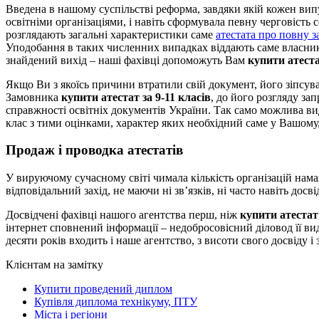
Введена в нашому суспільстві реформа, завдяки якій кожен ви
освітніми організаціями, і навіть сформувала певну черговіст
розглядають загальні характеристики саме
атестата про повну з
Уподобання в таких численних випадках віддають саме власника
знайдений вихід – наші фахівці допоможуть Вам
купити атеста
Якщо Ви з якоїсь причини втратили свій документ, його зіпсув
Замовника
купити атестат за 9-11 класів
, до його розгляду за
справжності освітніх документів України. Так само можлива ви
клас з тими оцінками, характер яких необхідний саме у Вашому,
Продаж і проводка атестатів
У вируючому сучасному світі чимала кількість організацій намаг
відповідальний захід, не маючи ні зв’язків, ні часто навіть д
Досвідчені фахівці нашого агентства перш, ніж
купити атестат
інтернет сповнений інформації – недобросовісний діловод її в
десяти років входить і наше агентство, з висоти свого досвіду
Клієнтам на замітку
Купити проведений диплом
Купівля диплома технікуму, ПТУ
Міста і регіони