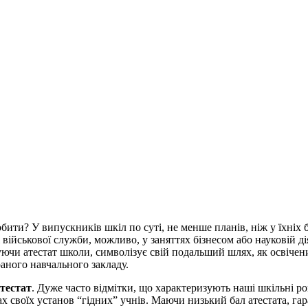
бити? У випускників шкіл по суті, не менше планів, ніж у їхніх 
 військової служби, можливо, у заняттях бізнесом або науковій ді
уючи атестат школи, символізує свій подальший шлях, як освіч
аного навчального закладу.
тестат
. Дуже часто відмітки, що характеризують наші шкільні ро
інах своїх установ “гідних” учнів. Маючи низький бал атестата,