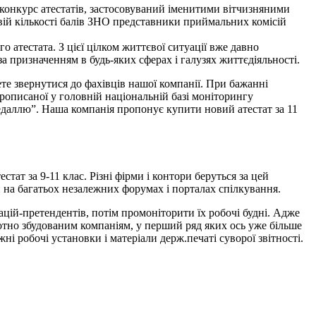
 конкурс атестатів, застосовуваний іменитими вітчизняними
овій кількості балів ЗНО представники приймальних комісій
атестата. З цієї цілком життєвої ситуації вже давно
за призначенням в будь-яких сферах і галузях життєдіяльності.
те звернутися до фахівців нашої компанії. При бажанні
прописаної у головній національній базі моніторингу
едаллю”. Наша компанія пропонує купити новий атестат за 11
ат за 9-11 клас. Різні фірми і контори беруться за цей
ми на багатьох незалежних форумах і порталах спілкування.
цій-претендентів, потім промоніторити їх робочі будні. Адже
отно збудованим компаніям, у перший ряд яких ось уже більше
і робочі установки і матеріали держ.печаті суворої звітності.