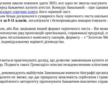
пускник школи повинен здати ЗНО, все одно не змогла скасувати
ь серед бажаючих купити атестат. Конкурс банальний – при однак
агальну середню освіту
, його оцінний лист.
м більш досконалого сумарного балу оціночного листа шкільного 
т за 9-11 класів
, легалізувати і безперешкодно використовувати 
али, або Вас зацікавив інший формат оціночного листа – Ви може
пропонуємо ряд пропозицій оригінальної, справжньої продукції, 
дача легалізованого комплекту паперів, формату – з “Золотою М
 індивідуальному варіанті діловодства.
аються практикувати досвід, що дозволяє замовникам купити атест
освіду. Подвиги таких Громозділл описані незадоволеними клієнта
, рекомендують майбутнім Замовникам вивчити біографії організа
идалити не зможе, що дає прекрасну можливість серйозним і грам
 і заробленого авторитету пропонувати бажаючим виключно справжн