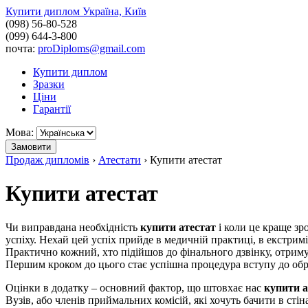
Купити диплом Україна, Київ
(098) 56-80-528
(099) 644-3-800
почта:
proDiploms@gmail.com
Купити диплом
Зразки
Ціни
Гарантії
Мова:
Замовити
Продаж дипломів
›
Атестати
›
Купити атестат
Купити атестат
Чи виправдана необхідність
купити атестат
і коли це краще зро
успіху. Нехай цей успіх прийде в медичній практиці, в екстримі
Практично кожний, хто підійшов до фінального дзвінку, отрим
Першим кроком до цього стає успішна процедура вступу до обр
Оцінки в додатку – основний фактор, що штовхає нас
купити а
Вузів, або членів приймальних комісій, які хочуть бачити в ст